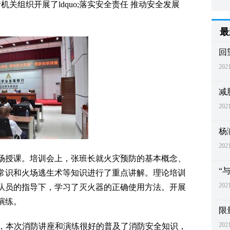
关组织开展了ldquo;落实安全责任 推动安全发展
最
回
2021
减
2021
杨
2021
场授课。培训会上，张班长就火灾预防的基本概念、
“
常识和火场逃生术等知识进行了重点讲解。理论培训
2021
队员的指导下，学习了灭火器的正确使用方法。开展
演练。
限
2021
quo;，本次消防讲座和演练很好的普及了消防安全知识，