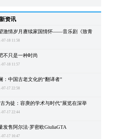
新资讯
望激情岁月赓续家国情怀——音乐剧《致青
-07-18 11:58
肥不只是一种时尚
-07-18 11:57
澜：中国古老文化的“翻译者”
-07-17 22:58
与古为徒：容庚的学术与时代”展览在深举
-07-17 22:44
量发售阿尔法·罗密欧GiuliaGTA
-07-17 16:47