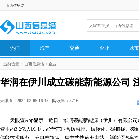
山西信息港
热门
汽车
交通
企业
城市
生活
百科
科技
网络
美图
当前位置：
山西信息港
>
企业
华润在伊川成立碳能新能源公司 注
天眼查 2024-02-05 16:45 阅读量：5716
天眼查App显示，近日，华润碳能新能源（伊川）有限公
资本约3.2亿人民币，经营范围含碳减排、碳转化、碳捕捉、碳
储能技术服务，充电桩销售，集中式快速充电站，新能源汽车换