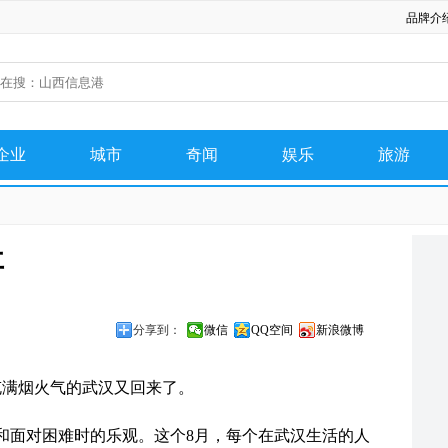
品牌介
企业
城市
奇闻
娱乐
旅游
网络
美图
美食
事
分享到：
微信
QQ空间
新浪微博
充满烟火气的武汉又回来了。
和面对困难时的乐观。这个8月，每个在武汉生活的人