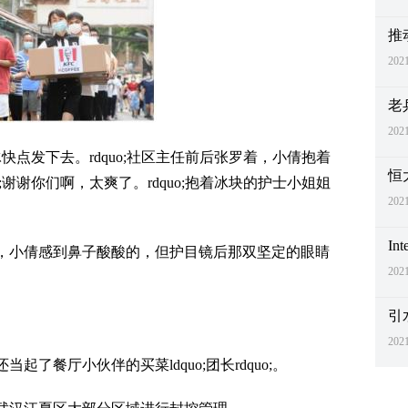
推
2021
老
2021
冰快点发下去。rdquo;社区主任前后张罗着，小倩抱着
恒
;谢谢你们啊，太爽了。rdquo;抱着冰块的护士小姐姐
2021
I
，小倩感到鼻子酸酸的，但护目镜后那双坚定的眼睛
2021
引
2021
了餐厅小伙伴的买菜ldquo;团长rdquo;。