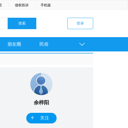
绍
侵权投诉
手机版

朋友圈
民俗
余梓阳
+
关注