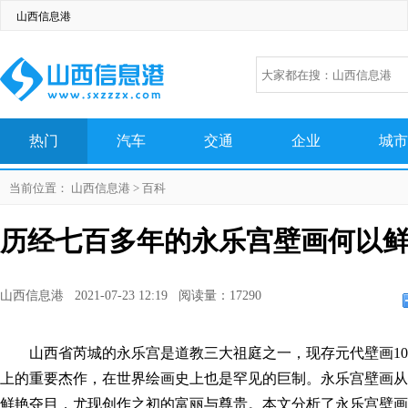
山西信息港
热门
汽车
交通
企业
城市
生活
百科
科技
网络
美图
当前位置：
山西信息港
>
百科
历经七百多年的永乐宫壁画何以
山西信息港 2021-07-23 12:19 阅读量：17290
山西省芮城的永乐宫是道教三大祖庭之一，现存元代壁画100
上的重要杰作，在世界绘画史上也是罕见的巨制。永乐宫壁画从
鲜艳夺目，尤现创作之初的富丽与尊贵。本文分析了永乐宫壁画