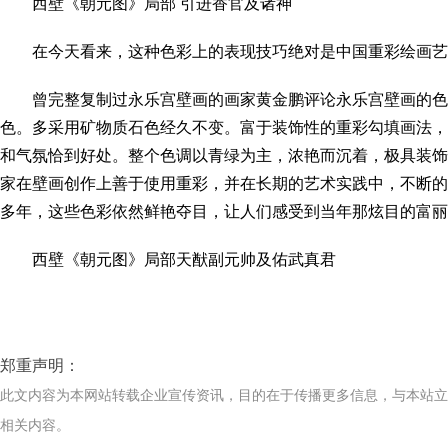
西壁《朝元图》局部 引进香官及诸神
在今天看来，这种色彩上的表现技巧绝对是中国重彩绘画艺
曾完整复制过永乐宫壁画的画家黄金鹏评论永乐宫壁画的色
色。多采用矿物质石色经久不变。富于装饰性的重彩勾填画法，
和气氛恰到好处。整个色调以青绿为主，浓艳而沉着，极具装饰
家在壁画创作上善于使用重彩，并在长期的艺术实践中，不断的
多年，这些色彩依然鲜艳夺目，让人们感受到当年那炫目的富丽
西壁《朝元图》局部天猷副元帅及佑武真君
郑重声明：
此文内容为本网站转载企业宣传资讯，目的在于传播更多信息，与本站
相关内容。