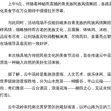
上午9点，伴随着神秘而震撼的青羌族民族风情舞蹈，各路
化美食节在万众期待中缓缓拉开序幕。
与此同时，活动现场不仅能目睹来自青羌族的民族风情舞蹈
样风情，领略独特而古老的羌族文化，豆腐脑、钵钵鸡、冰粉、
品应有尽有，让到场嘉宾吃得酣畅淋漓、尽情而归。多重亮点塑
在场领导及嘉宾的一致好评。
本次独具地方传统民俗文化的美食节活动，旨在传递云中花
营造一种融入自然的美好生活体验。
据了解，云中花岭是集旅游度假、人文艺术、娱乐休闲、温
世界级旅游度假胜地，分为山水悠居——蝴蝶谷，半山云端——
街，奇幻雅居——云台酒店，浪漫花海——梯田之心，见证永恒——
打造)。
云中花岭依托南北贯穿景区的规划省道，以环山路为主的三